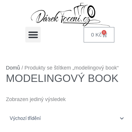
Přeskočit
na
obsah
📸 DÁRKOVÉ POUKAZY NA FOCENÍ
🎁 DÁRKY PODLE PŘÍLEŽITOSTI
📞 KONTAKT NA FOTOGRAFA
0
0
Kč
Cart
Domů
/ Produkty se štítkem „modelingový book“
MODELINGOVÝ BOOK
Zobrazen jediný výsledek