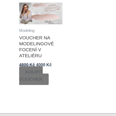
Původní
Aktuální
cena
cena
byla:
je:
4800 Kč.
4000 Kč.
Modeling
VOUCHER NA
MODELINGOVÉ
FOCENÍ V
ATELIÉRU
4800
Kč
4000
Kč
KOUPIT
VOUCHER