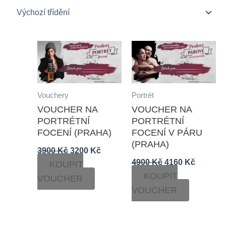
Původní
Aktuální
Původní
Aktuáln
cena
cena
cena
cena
byla:
je:
byla:
je:
3900 Kč.
3200 Kč.
4900 Kč.
4160 Kč
Vouchery
Portrét
VOUCHER NA
VOUCHER NA
PORTRÉTNÍ
PORTRÉTNÍ
FOCENÍ (PRAHA)
FOCENÍ V PÁRU
(PRAHA)
3900
Kč
3200
Kč
4900
Kč
4160
Kč
KOUPIT
KOUPIT
VOUCHER
VOUCHER