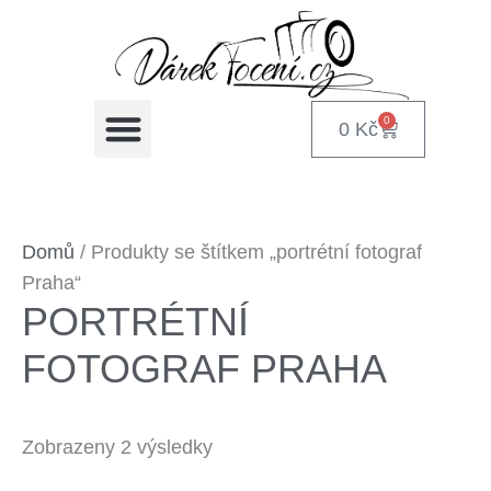
Přeskočit
na
obsah
📸 DÁRKOVÉ POUKAZY NA FOCENÍ
🎁 DÁRKY PODLE PŘÍLEŽITOSTI
📞 KONTAKT NA FOTOGRAFA
0
0
Kč
Cart
Domů
/ Produkty se štítkem „portrétní fotograf
Praha“
PORTRÉTNÍ
FOTOGRAF PRAHA
Zobrazeny 2 výsledky