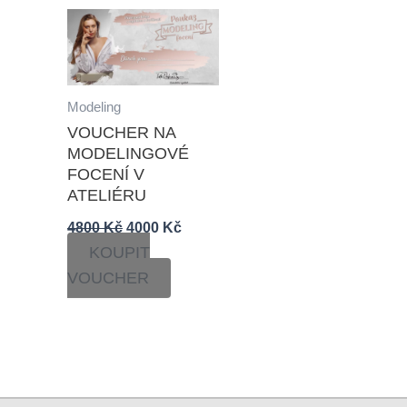
Původní
Aktuální
cena
cena
byla:
je:
4800 Kč.
4000 Kč.
Modeling
VOUCHER NA
MODELINGOVÉ
FOCENÍ V
ATELIÉRU
4800
Kč
4000
Kč
KOUPIT
VOUCHER