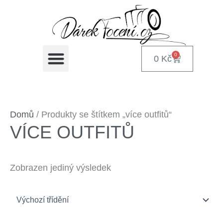
Přeskočit
na
obsah
📸 DÁRKOVÉ POUKAZY NA FOCENÍ
🎁 DÁRKY PODLE PŘÍLEŽITOSTI
📞 KONTAKT NA FOTOGRAFA
0
0
Kč
Cart
Domů
/ Produkty se štítkem „více outfitů“
VÍCE OUTFITŮ
Zobrazen jediný výsledek